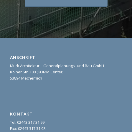
ANSCHRIFT
Murk Architektur – Generalplanungs- und Bau GmbH
Kölner Str. 108 (KOMM Center)
53894 Mechernich
KONTAKT
Tel: 02443 317 31 99
Fax: 02443 317 31 98