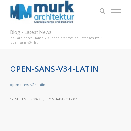
Blog - Latest News
You are here:
Home
/
Kundeninformation Datenschutz
/
open-sans-v34-latin
OPEN-SANS-V34-LATIN
open-sans-v34-latin
/
17. SEPTEMBER 2022
BY
MUADARCHI-007