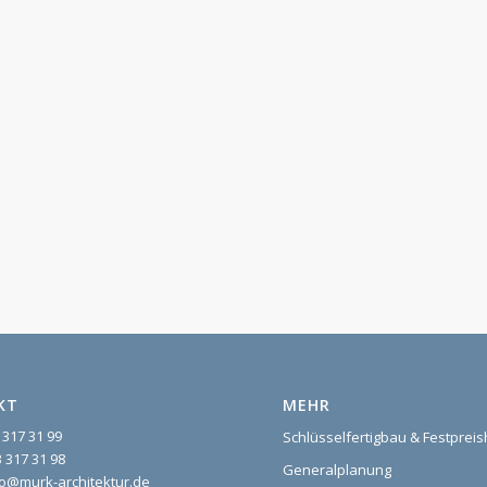
KT
MEHR
 317 31 99
Schlüsselfertigbau & Festprei
 317 31 98
Generalplanung
nfo@murk-architektur.de