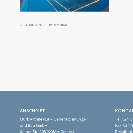
/
28. APRIL 2026
BY
KEVINBAUR
ANSCHRIFT
KONTA
Murk Architektur – Generalplanungs-
Tel: 02443
und Bau GmbH
Fax: 02443
Kölner Str. 108 (KOMM Center)
E-Mail: i