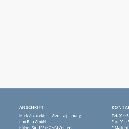
ANSCHRIFT
KONTA
Murk Architektur – Generalplanungs-
Tel: 02443
und Bau GmbH
Fax: 02443
Kölner Str. 108 (KOMM Center)
E-Mail: i