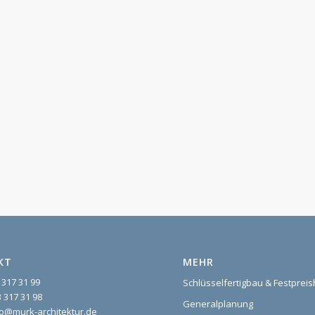
KT
MEHR
 317 31 99
Schlüsselfertigbau & Festprei
 317 31 98
Generalplanung
nfo@murk-architektur.de