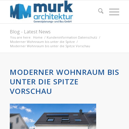
Blog - Latest News
You are here:
Home
/
Kundeninformation Datenschutz
/
Moderner Wohnraum bis unter die Spitze
/
Moderner Wohnraum bis unter die Spitze Vorschau
MODERNER WOHNRAUM BIS
UNTER DIE SPITZE
VORSCHAU