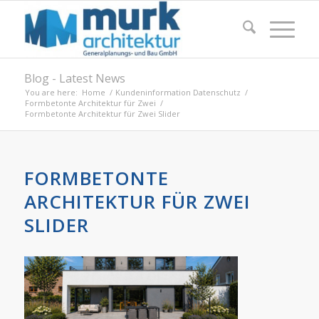
Blog - Latest News
You are here:
Home
/
Kundeninformation Datenschutz
/
Formbetonte Architektur für Zwei
/
Formbetonte Architektur für Zwei Slider
FORMBETONTE
ARCHITEKTUR FÜR ZWEI
SLIDER