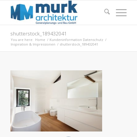
shutterstock_189432041
You are here:
Home
/
Kundeninformation Datenschutz
/
Inspiration & Impressionen
/
shutterstock_189432041