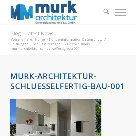
Blog - Latest News
You are here:
Home
/
Kundeninformation Datenschutz
/
Leistungen
/
Schlüsselfertigbau & Festpreishaus
/
murk-architektur-schluesselfertig-bau-001
MURK-ARCHITEKTUR-
SCHLUESSELFERTIG-BAU-001