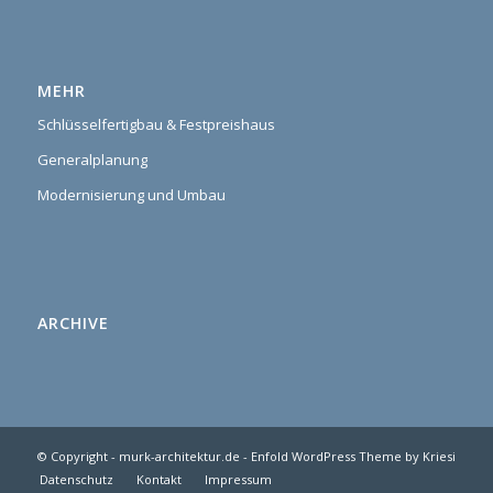
MEHR
Schlüsselfertigbau & Festpreishaus
Generalplanung
Modernisierung und Umbau
ARCHIVE
© Copyright -
murk-architektur.de
-
Enfold WordPress Theme by Kriesi
Datenschutz
Kontakt
Impressum