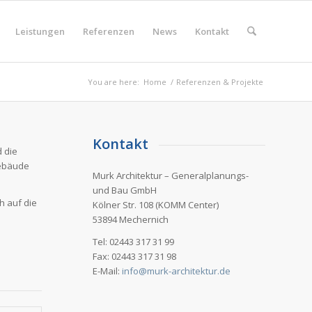
Leistungen
Referenzen
News
Kontakt
You are here:
Home
/
Referenzen & Projekte
Kontakt
d die
Gebäude
Murk Architektur – Generalplanungs-
und Bau GmbH
h auf die
Kölner Str. 108 (KOMM Center)
53894 Mechernich
Tel: 02443 317 31 99
Fax: 02443 317 31 98
E-Mail:
info@murk-architektur.de