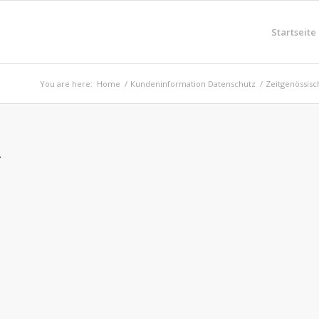
Startseite
You are here:
Home
/
Kundeninformation Datenschutz
/
Zeitgenössisch
A