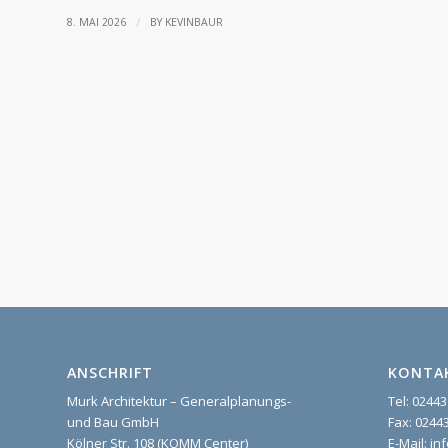
/
8. MAI 2026
BY
KEVINBAUR
ANSCHRIFT
KONTA
Murk Architektur – Generalplanungs-
Tel: 02443
und Bau GmbH
Fax: 02443
Kölner Str. 108 (KOMM Center)
E-Mail: i