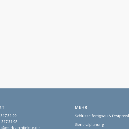
KT
MEHR
 317 31 99
Schlüsselfertigbau & Festprei
 317 31 98
Generalplanung
nfo@murk-architektur.de