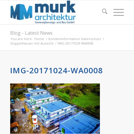
Blog - Latest News
You are here:
Home
/
Kundeninformation Datenschutz
/
Doppelhäuser mit Aussicht
/
IMG-20171024-WA0008
IMG-20171024-WA0008