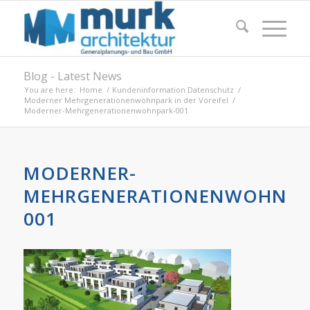
Blog - Latest News
You are here:
Home
/
Kundeninformation Datenschutz
/
Moderner Mehrgenerationenwohnpark in der Voreifel
/
Moderner-Mehrgenerationenwohnpark-001
MODERNER-
MEHRGENERATIONENWOHNPA
001