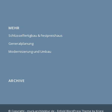
MEHR
Schlüsselfertigbau & Festpreishaus
Generalplanung
Modernisierung und Umbau
ARCHIVE
© Copyright -
murk-architektur.de
-
Enfold WordPress Theme by Kriesi