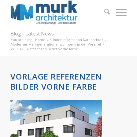
Blog - Latest News
You are here:
Home
/
Kundeninformation Datenschutz
/
Moderner Mehrgenerationenwohnpark in der Voreifel
/
VORLAGE Referenzen Bilder vorne farbe
VORLAGE REFERENZEN
BILDER VORNE FARBE